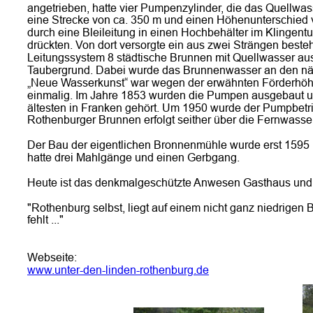
angetrieben, hatte vier Pumpenzylinder, die das Quellwas
eine Strecke von ca. 350 m und einen Höhenunterschied 
durch eine Bleileitung in einen Hochbehälter im Klingent
drückten. Von dort versorgte ein aus zwei Strängen beste
Leitungssystem 8 städtische Brunnen mit Quellwasser au
Taubergrund. Dabei wurde das Brunnenwasser an den näch
„Neue Wasserkunst“ war wegen der erwähnten Förderhöhe
einmalig. Im Jahre 1853 wurden die Pumpen ausgebaut und 
ältesten in Franken gehört. Um 1950 wurde der Pumpbetri
Rothenburger Brunnen erfolgt seither über die Fernwasse
Der Bau der eigentlichen Bronnenmühle wurde erst 1595 
hatte drei Mahlgänge und einen Gerbgang.
Heute ist das denkmalgeschützte Anwesen Gasthaus und 
"Rothenburg selbst, liegt auf einem nicht ganz niedrig
fehlt ..."
Webseite:
www.unter-den-linden-rothenburg.de