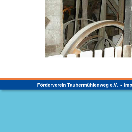
Förderverein Taubermühlenweg e.V.  -  
Im