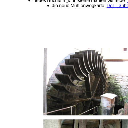
•
neues Büchlein „Mühlsteine mahlen Getreide“ 
•
die neue Mühlenwegkarte: 
Der_Taube