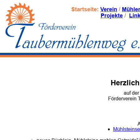
Startseite: 
Verein
 / 
Mühle
Projekte
 /  
Lin
Herzlic
auf de
Förderverein 
A
•
Mühlsteinse