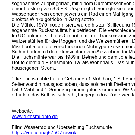
sogenanntes Zuppingerrad, mit einem Durchmesser von 5
einer Leistung von 8,8 PS. Ursprünglich verfügte sie über 
Wasserräder, von denen jeweils ein Rad einen Mahlgang 
direktes Winkelgetriebe in Gang setzte.
Die Mühle, 1970 modernisiert, wurde bis zur Stilllegung 1
sogenannte Rückschüttmühle betrieben. Die verschiedene
Im UG befindet sich das Getriebe mit der Transmission zur
Walzenstühlen für die Roggen- und die Weizenmüllerei. 
Mischbehältern die verschiedenen Mehrtypen zusammengeste
Sichterboden mit den Plansichtern zum Aussieben der Mah
Die Fuchsmühle war bis 1989 in Betrieb und damit die le
Heute dient die Fuchsmühle u.a. als Wohnhaus. Das Mühlra
hauseigenen Strom..
"Die Fuchsmühle hat an Gebäuden 1 Mühlbau, 1 Scheune, 
Seitenwand hinausgeschoben, dass solche mit Pfeilern v
hat 3 Mahl und 1 Gerbgang, einen guten steinernen Waßer
erhalten, das Birth ist schlecht, hingegen das Räderwerck
Webseite:
www.fuchsmuehle.de
Film: Wasserrad und Übersetzung Fuchsmühle
https://youtu.be/q67hCZcxwek