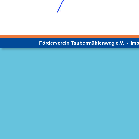
Förderverein Taubermühlenweg e.V.  -  
Im