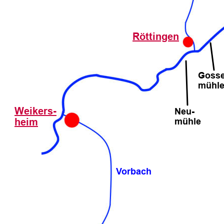
Röttingen
Gosse
mühl
Weikers-
Neu-
mühle
heim
Vorbach