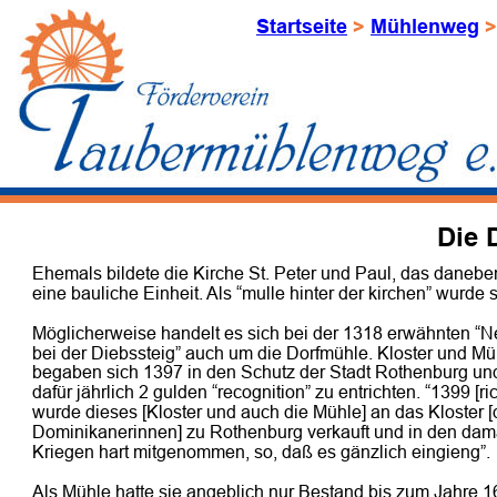
Startseite
 > 
Mühlenweg
 >
Die 
Ehemals bildete die Kirche St. Peter und Paul, das daneb
eine bauliche Einheit. Als “mulle hinter der kirchen” wurde
Möglicherweise handelt es sich bei der 1318 erwähnten “
bei der Diebssteig” auch um die Dorfmühle. Kloster und Mü
begaben sich 1397 in den Schutz der Stadt Rothenburg und
dafür jährlich 2 gulden “recognition” zu entrichten. “1399 [ri
wurde dieses [Kloster und auch die Mühle] an das Kloster [
Dominikanerinnen] zu Rothenburg verkauft und in den dam
Kriegen hart mitgenommen, so, daß es gänzlich eingieng”.
Als Mühle hatte sie angeblich nur Bestand bis zum Jahre 1