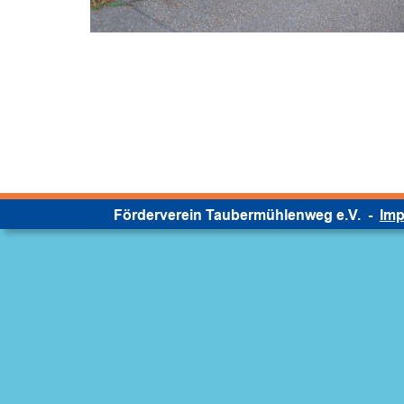
Förderverein Taubermühlenweg e.V.  -  
Im