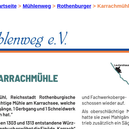
artseite
 > 
Mühlenweg
 > 
Rothenburger
 > Karrachmüh