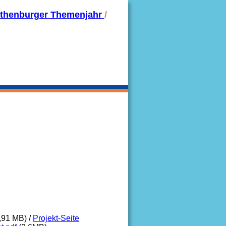
thenburger Themenjahr 
/ 
,91 MB) / 
Projekt-Seite