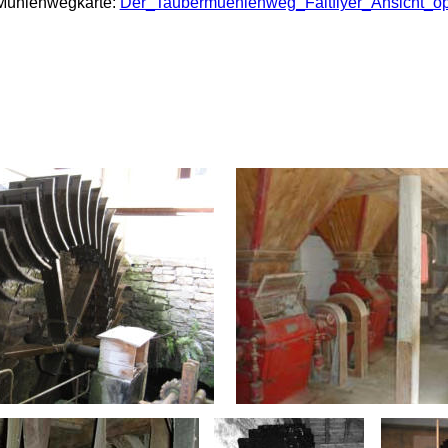
Mühlenwegkarte: 
Der_Taubermuehlenweg_Faltflyer_Ansicht_op