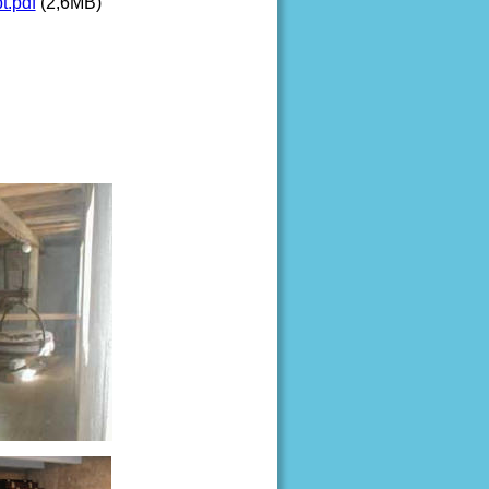
t.pdf
 (2,6MB)