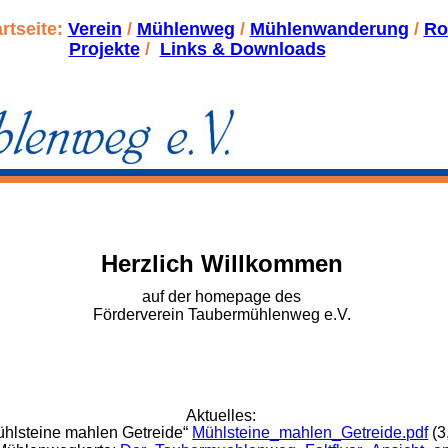
rtseite: 
Verein
 / 
Mühlenweg
 / 
Mühlenwanderung
 / 
Ro
Projekte
 /  
Links & Downloads
Herzlich Willkommen 
auf der homepage des 
Förderverein Taubermühlenweg e.V.
Aktuelles:
hlsteine mahlen Getreide“ 
Mühlsteine_mahlen_Getreide.pdf
 (3