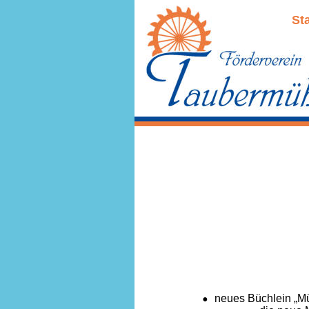
Sta
•
neues Büchlein „Mü