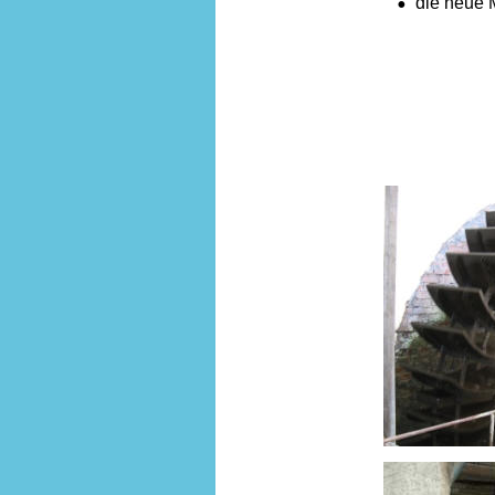
•
die neue 