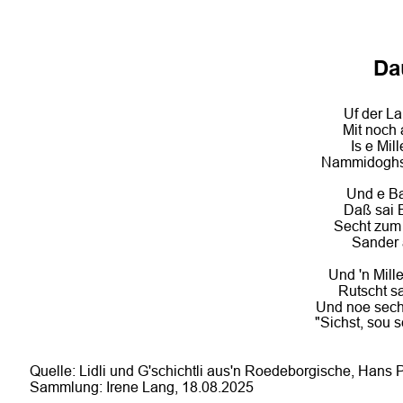
Da
Uf der L
Mit noch
Is e Mil
Nammidoghs 
Und e Ba
Daß sai B
Secht zum 
Sander a
Und 'n Mill
Rutscht s
Und noe secht 
"Sichst, sou s
Quelle: Lidli und G'schichtli aus'n Roedeborgische, Hans
Sammlung: Irene Lang, 18.08.2025