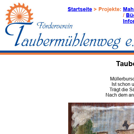
Startseite
 > Projekte: 
Mah
/ 
Bü
Info
Taub
Müllerbursc
Ist schon
Trägt die S
Nach dem an