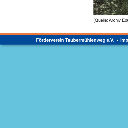
(Quelle: Archiv E
Förderverein Taubermühlenweg e.V.  -  
Im